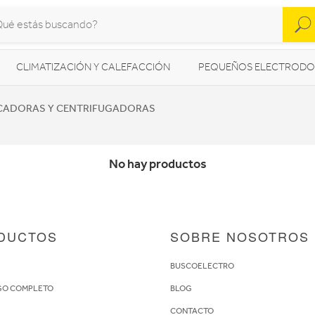
CLIMATIZACIÓN Y CALEFACCIÓN
PEQUEÑOS ELECTRODO
SONIDO / AUDIO
CÁMARAS FOTO/VÍDEO
TELEFONÍA
CADORAS Y CENTRIFUGADORAS
AS
ILUMINACIÓN
HIGIENE Y SALUD
ENERGÍA
No hay productos
DUCTOS
SOBRE NOSOTROS
S
BUSCOELECTRO
GO COMPLETO
BLOG
CONTACTO