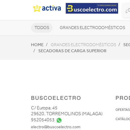
TODOS
GRANDES ELECTRODOMÉSTICOS
TELEVISORES Y REPRODUCTORES
HOME
SE
GRANDES ELECTRODOMÉSTICOS
SECADORAS DE CARGA SUPERIOR
NAVEGADORES GPS
CONSOL
BUSCOELECTRO
PRO
C/ Europa, 45
OFERTA
29620. TORREMOLINOS (MALAGA)
CATÁLO
952054053
electro@buscoelectro.com