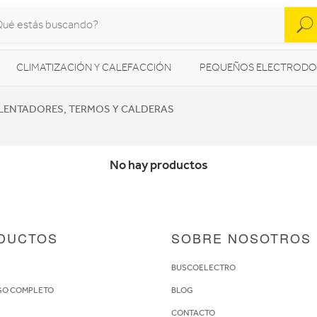
CLIMATIZACIÓN Y CALEFACCIÓN
PEQUEÑOS ELECTRODO
SONIDO / AUDIO
CÁMARAS FOTO/VÍDEO
TELEFONÍA
LENTADORES, TERMOS Y CALDERAS
AS
ILUMINACIÓN
HIGIENE Y SALUD
ENERGÍA
No hay productos
DUCTOS
SOBRE NOSOTROS
S
BUSCOELECTRO
GO COMPLETO
BLOG
CONTACTO