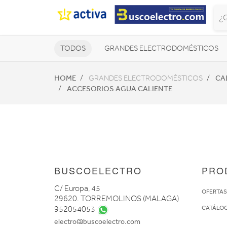
TODOS
GRANDES ELECTRODOMÉSTICOS
TELEVISORES Y REPRODUCTORES
HOME
CA
GRANDES ELECTRODOMÉSTICOS
ACCESORIOS AGUA CALIENTE
NAVEGADORES GPS
CONSOL
BUSCOELECTRO
PRO
C/ Europa, 45
OFERTA
29620. TORREMOLINOS (MALAGA)
CATÁLO
952054053
electro@buscoelectro.com