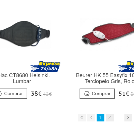
lac CT8680 Helsinki.
Beurer HK 55 Easyfix 
Lumbar
Terciopelo Gris, Roj
38€
51€
Comprar
Comprar
43€
6
1
2
...