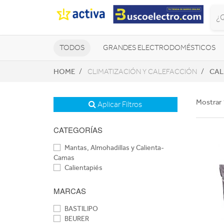
TODOS
GRANDES ELECTRODOMÉSTICOS
HOME
CAL
CLIMATIZACIÓN Y CALEFACCIÓN
TELEVISORES Y REPRODUCTORES
NAVEGADORES GPS
CONSOL
Mostrar 
Aplicar Filtros
CATEGORÍAS
Mantas, Almohadillas y Calienta-
Camas
Calientapiés
MARCAS
BASTILIPO
BEURER