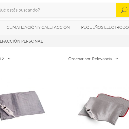
CLIMATIZACIÓN Y CALEFACCIÓN
PEQUEÑOS ELECTRODO
EFACCIÓN PERSONAL
SONIDO / AUDIO
CÁMARAS FOTO/VÍDEO
TELEFONÍA
AS
ILUMINACIÓN
HIGIENE Y SALUD
ENERGÍA
12
Relevancia
Ordenar por: