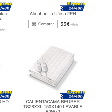
olac
Almohadilla Ufesa 2PH
al
33€
Comprar
40€
1€
R HD
CALIENTACAMA BEURER
TS26XXL 150X140 LAVABLE
60Wx2