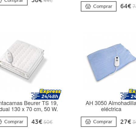
38€
Comprar
44€
64€
Comprar
7
ntacamas Beurer TS 19,
AH 3050 Almohadill
idual 130 x 70 cm, 50 W.
eléctrica
43€
27€
Comprar
Comprar
50€
3