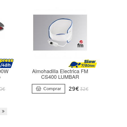
100W
Almohadilla Electrica FM
o
CS400 LUMBAR
29€
Comprar
0€
32€