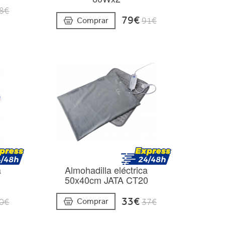
8€
79€
Comprar
91€
a
Almohadilla eléctrica
50x40cm JATA CT20
33€
Comprar
0€
37€