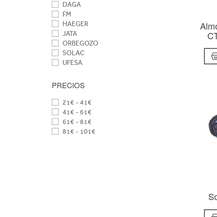
DAGA
FM
Almo
HAEGER
CT
JATA
ORBEGOZO
SOLAC
UFESA
PRECIOS
21€ - 41€
41€ - 61€
61€ - 81€
81€ - 101€
So