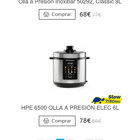
Olla a Presion Inoxibar 50292, Classic 8L
68€
Comprar
77€
HPE 6500 OLLA A PRESIÓN ELEC 6L
78€
Comprar
86€