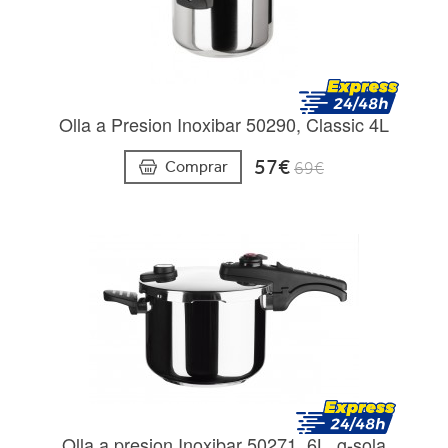
Olla a Presion Inoxibar 50290, Classic 4L
57€
Comprar
69€
Olla a presion Inoxibar 50271, 6L, g-sola